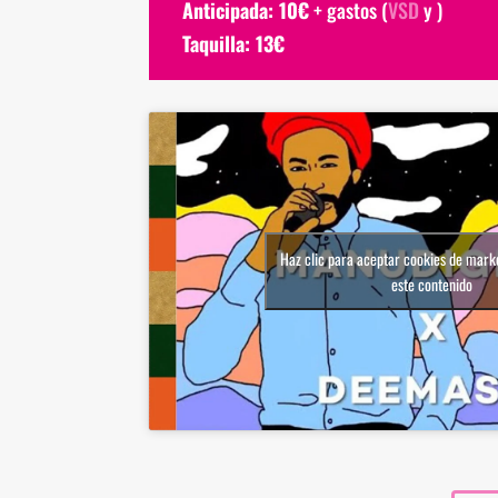
Anticipada: 10€
+ gastos (
VSD
y )
Taquilla: 13€
Haz clic para aceptar cookies de marke
este contenido