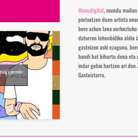
Manudigital
, mundu mailan
pintxatzen duen artista one
bere azken lana aurkeztuko 
datorren lehenbidiko aldia i
gasteizen aski ezaguna, ber
handi bat bihurtu dena eta d
indar gehio hartzen ari de
ting y permitir
Gasteiztarra.