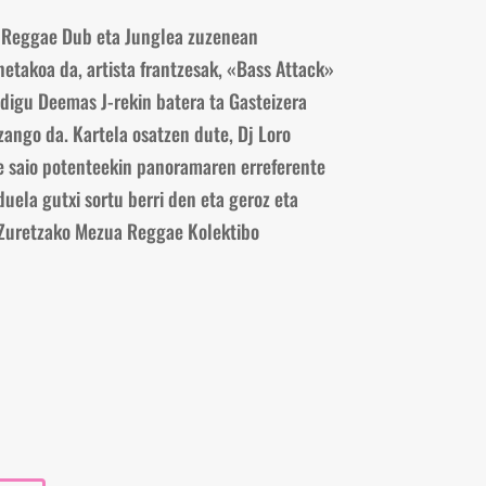
 Reggae Dub eta Junglea zuzenean
netakoa da, artista frantzesak, «Bass Attack»
digu Deemas J-rekin batera ta Gasteizera
zango da. Kartela osatzen dute, Dj Loro
e saio potenteekin panoramaren erreferente
uela gutxi sortu berri den eta geroz eta
n Zuretzako Mezua Reggae Kolektibo